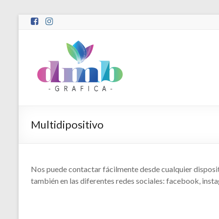
Saltar
al
contenido
DMB
Gráfica
Diseño
Gráfico
e
Impresiones
Multidipositivo
Nos puede contactar fácilmente desde cualquier dispositi
también en las diferentes redes sociales: facebook, inst