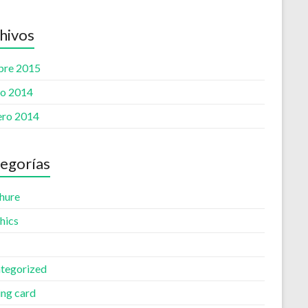
hivos
bre 2015
o 2014
ero 2014
egorías
hure
hics
tegorized
ing card