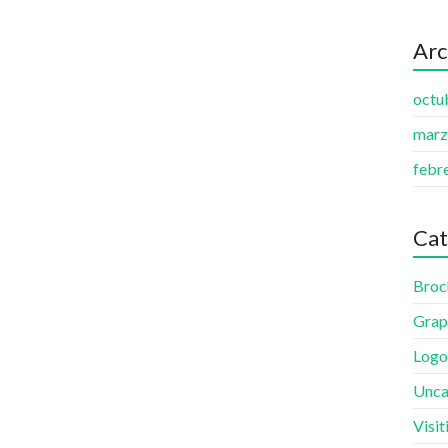
Arc
octu
marz
febr
Cat
Broc
Grap
Logo
Unca
Visit