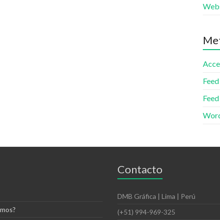
Webs
Me
Acce
Feed
Feed
Word
Contacto
DMB Gráfica | Lima | Perú
omos?
(+51) 994-969-325