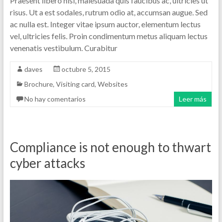
Praesent libero nisi, malesuada quis faucibus ac, ultricies ut
risus. Ut a est sodales, rutrum odio at, accumsan augue. Sed
ac nulla est. Integer vitae ipsum auctor, elementum lectus
vel, ultricies felis. Proin condimentum metus aliquam lectus
venenatis vestibulum. Curabitur
daves
octubre 5, 2015
Brochure
,
Visiting card
,
Websites
No hay comentarios
Leer más
Compliance is not enough to thwart
cyber attacks