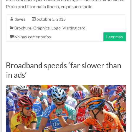
Proin porttitor nulla libero, eu posuere odio
daves
octubre 5, 2015
Brochure
,
Graphics
,
Logo
,
Visiting card
No hay comentarios
Leer más
Broadband speeds ‘far slower than
in ads’