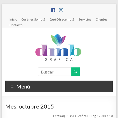
Saltar
al
contenido
Inicio
Quiénes Somos?
Qué Ofrecemos?
Servicios
Clientes
Contacto
DMB
Gráfica
Menú
Diseño
Gráfico
e
Mes:
octubre 2015
Impresiones
Estás aquí:
DMB Gráfica
>
Blog
>
2015
>
10