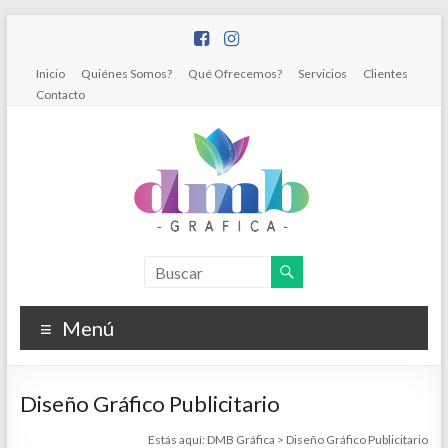
Saltar
al
contenido
Inicio
Quiénes Somos?
Qué Ofrecemos?
Servicios
Clientes
Contacto
DMB
Gráfica
Menú
Diseño
Gráfico
e
Diseño Gráfico Publicitario
Impresiones
Estás aquí:
DMB Gráfica
>
Diseño Gráfico Publicitario