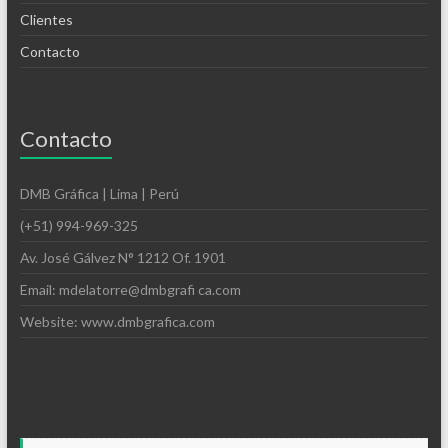
Clientes
Contacto
Contacto
DMB Gráfica | Lima | Perú
(+51) 994-969-325
Av. José Gálvez N° 1212 Of. 1901
Email: mdelatorre@dmbgrafi ca.com
Website: www.dmbgrafica.com